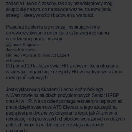
zadania i uwolnić zasoby, tak aby przedsiębiorcy mogli
skupić się na tym, co naprawdę ważne, na rozwijaniu
strategii, kreatywności i budowaniu wartości.
Pasjonat dzielenia się wiedzą, inspirujący firmy
do wykorzystywania potencjału sztucznej inteligencji
w codziennej pracy i rozwoju.
Jacek Krajewski
HR Tech Advisor & Product Expert
w Elevato
Od ponad 19 lat łączy świat HR z nowymi technologiami,
wspierając organizacje i zespoły HR w mądrym wdrażaniu
rozwiązań cyfrowych.
Jest wykładowcą Akademii Leona Koźmińskiego
w Warszawie na studiach podyplomowych Senior HRBP
oraz AI w HR. Na co dzień pomaga rekruterom usprawniać
pracę dzięki systemowi ATS Elevato, a jego szczególną
pasją jest praktyczne wykorzystanie tego, jak AI zmienia
rekrutację - od pierwszych chatbotów wdrażanych w dużych
polskich firmach po dzisiejsze rozwiązania oparte
na danych.