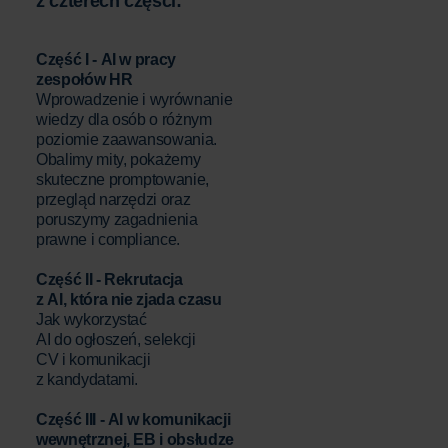
z czterech części:
Część I - AI w pracy
zespołów HR
Wprowadzenie i wyrównanie
wiedzy dla osób o różnym
poziomie zaawansowania.
Obalimy mity, pokażemy
skuteczne promptowanie,
przegląd narzędzi oraz
poruszymy zagadnienia
prawne i compliance.
Część II - Rekrutacja
z AI, która nie zjada czasu
Jak wykorzystać
AI do ogłoszeń, selekcji
CV i komunikacji
z kandydatami.
Część III - AI w komunikacji
wewnętrznej, EB i obsłudze