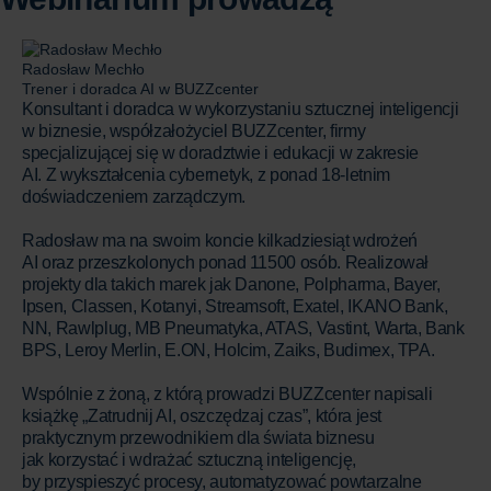
Radosław Mechło
Trener i doradca AI w BUZZcenter
Konsultant i doradca w wykorzystaniu sztucznej inteligencji
w biznesie, współzałożyciel BUZZcenter, firmy
specjalizującej się w doradztwie i edukacji w zakresie
AI. Z wykształcenia cybernetyk, z ponad 18-letnim
doświadczeniem zarządczym.
Radosław ma na swoim koncie kilkadziesiąt wdrożeń
AI oraz przeszkolonych ponad 11500 osób. Realizował
projekty dla takich marek jak Danone, Polpharma, Bayer,
Ipsen, Classen, Kotanyi, Streamsoft, Exatel, IKANO Bank,
NN, Rawlplug, MB Pneumatyka, ATAS, Vastint, Warta, Bank
BPS, Leroy Merlin, E.ON, Holcim, Zaiks, Budimex, TPA.
Wspólnie z żoną, z którą prowadzi BUZZcenter napisali
książkę „Zatrudnij AI, oszczędzaj czas”, która jest
praktycznym przewodnikiem dla świata biznesu
jak korzystać i wdrażać sztuczną inteligencję,
by przyspieszyć procesy, automatyzować powtarzalne